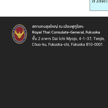
สวัสดิก
ม
ข้
อ
สถานกงสุลใหญ่ ณ เมืองฟูกูโอกะ
มู
Royal Thai Consulate-General, Fukuoka
ล
ชั้น 2 อาคาร Dai Ichi Myojo, 4-1-37, Tenjin,
น่
Chuo-ku, Fukuoka-shi, Fukuoka 810-0001
า
ส
น
ใ
จ
ก
า
ร
นั