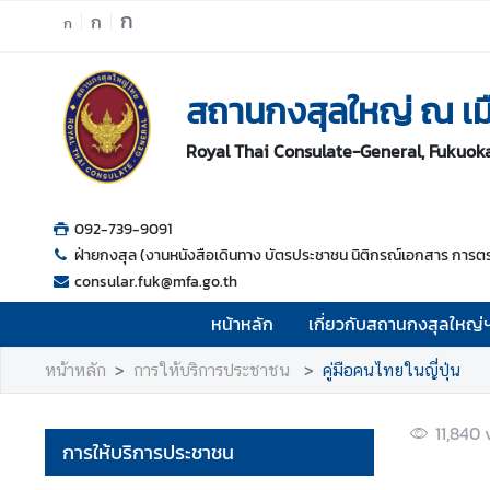
ก
ก
ก
ห
สถานกงสุลใหญ่ ณ เมื
น้
า
Royal Thai Consulate-General, Fukuok
ห
ลั
ก
092-739-9091
เ
ฝ่ายกงสุล (งานหนังสือเดินทาง บัตรประชาชน นิติกรณ์เอกสาร การตรว
กี่
consular.fuk@mfa.go.th
ย
หน้าหลัก
เกี่ยวกับสถานกงสุลใหญ่
ว
กั
หน้าหลัก
การให้บริการประชาชน
คู่มือคนไทยในญี่ปุ่น
บ
ส
11,840
ถ
การให้บริการประชาชน
า
น