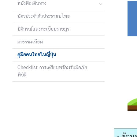
หนังสือเดินทาง
ก
ง
บัตรประจำตัวประชาชนไทย
สุ
ล
นิติกรณ์และทะเบียนราษฎร
ใ
ค่าธรรมเนียม
ห
ญ่
คู่มือคนไทยในญี่ปุ่น
ฯ
Checklist การเตรียมพร้อมรับมือภัย
พิบัติ
ก
า
ร
ใ
ห้
บ
ริ
ก
◦
ข้อม
า