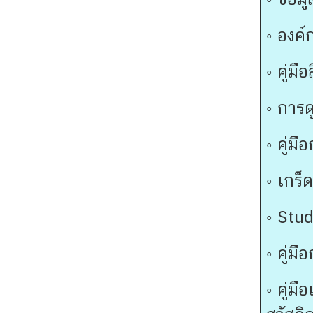
ร
ป
◦
องค์ก
ร
ะ
◦
คู่ม
ช
า
◦
การด
ช
น
◦
คู่ม
ข่
◦
เกร็ด
า
ว
◦
Stud
/
กิ
◦
คู่ม
จ
ก
◦
คู่ม
ร
ร