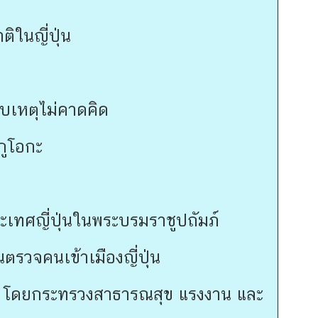
ิในญี่ปุ่น
สบเหตุไม่คาดคิด
กูโอกะ
ทศญี่ปุ่นในพระบรมราชูปถัมภ์
ตรวจคนเข้าเมืองญี่ปุ่น
ปุ่น โดยกระทรวงสาธารณสุข แรงงาน และ