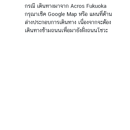
ม
กรณี เดินทางมาจาก Acros Fukuoka
กรุณาเช็ค Google Map หรือ แผนที่ด้าน
ล่างประกอบการเดินทาง เนื่องจากจะต้อง
ข้
เดินทางข้ามถนนเพื่อมายังฝั่งถนนโชวะ
อ
มู
ล
น่
า
ส
น
ใ
จ
ก
า
ร
นั