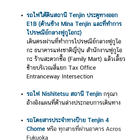
ร
ป
รถไฟใต้ดินสถานี Tenjin ประตูทางออก
ร
E1B (ด้านข้าง Mina Tenjin และที่ทำการ
ะ
ไปรษณีย์กลางฟูกูโอกะ)
ช
เดินตรงผ่านที่ทำการไปรษณีย์กลางฟูกูโอ
า
กะ ธนาคารแห่งชาติญี่ปุ่น สำนักงานฟูกูโอ
ช
น
กะ ร้านสะดวกซื้อ (Family Mart) แล้วเลี้ยว
ซ้ายบริเวณสี่แยก Tax Office
Entranceway Intersection
ข่
า
ว
รถไฟ Nishitetsu สถานี Tenjin
ก
รุณา
/
อ้างอิงแผนที่ด้านล่างประกอบการเดินทาง
กิ
จ
รถโดยสารประจำทางป้าย Tenjin 4
ก
Chome
ห
รือ ทุกสายที่ผ่านอาคาร Acros
ร
Fukuoka
ร