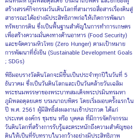
มินทรมหาภูมิพลอดุลเดช บรมนาถบพิตร และยกย่องผู้
ก
สร้างสรรค์กิจกรรมวันเดินโลกที่สามารถสื่อสารเรื่องดินสู่
ง
สาธารณะได้อย่างมีประสิทธิภาพก่อให้เกิดการพัฒนา
สุ
ทรัพยากรดิน ซึ่งเป็นพื้นฐานสำคัญในการทำการเกษตร
ล
เพื่อสร้างความมั่นคงทางด้านอาหาร (Food Security)
ใ
ห
และขจัดความหิวโหย (Zero Hunger) ตามเป้าหมาย
ญ่
การพัฒนาที่ยั่งยืน (Sustainable Development Goals
ฯ
; SDGs)
พิธีมอบรางวัลดินโลกจะมีขึ้นเป็นประจำทุกปีในวันที่ 5
ก
ธันวาคม ซึ่งเป็นวันดินโลกและเป็นวันคล้ายวันเฉลิม
า
พระชนมพรรษาของพระบาทสมเด็จพระปรมินทรมหา
ร
ใ
ภูมิพลอดุลยเดช บรมนาถบพิตร โดยเริ่มมอบครั้งแรกใน
ห้
ปี พ.ศ. 2561 ผู้มีสิทธิ์ส่งผลงานเข้าประกวด ได้แก่
บ
ประเทศ องค์กร ชุมชน หรือ บุคคล ที่มีการจัดกิจกรรม
ริ
วันดินโลกที่สร้างการรับรู้และตระหนักถึงความสำคัญของ
ก
ดินให้เป็นที่รับทราบในวงกว้างอย่างมีประสิทธิภาพ
า