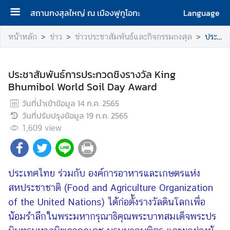
สถานกงสุลใหญ่ ณ เมืองฟูกูโอกะ
Language
ห
หน้าหลัก
ข่าว
ข่าวประชาสัมพันธ์และกิจกรรมกงสุล
ประชาสัมพันธ์การประกวดชิงรางวัล King Bhumibol World Soil Day Award
น้
า
ห
ประชาสัมพันธ์การประกวดชิงรางวัล King
ลั
Bhumibol World Soil Day Award
ก
วันที่นำเข้าข้อมูล
14 ก.ค. 2565
วันที่ปรับปรุงข้อมูล
19 ก.ค. 2565
เ
1,609
กี่
view
ย
ว
กั
ประเทศไทย ร่วมกับ องค์การอาหารและเกษตรแห่ง
บ
สหประชาชาติ (Food and Agriculture Organization
ส
of the United Nations) ได้ก่อตั้งรางวัลดินโลกเพื่อ
ถ
า
น้อมรำลึกในพระมหากรุณาธิคุณพระบาทสมเด็จพระปร
น