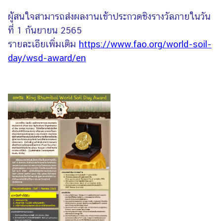
ร
ผู้สนใจสามารถส่งผลงานเข้าประกวดชิงรางวัลภายในวัน
ป
ที่ 1 กันยายน 2565
ร
รายละเอียเพิ่มเติม
https://www.fao.org/world-soil-
ะ
ช
day/wsd-award/en
า
ช
น
ข่
า
ว
/
กิ
จ
ก
ร
ร