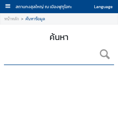
สถานกงสุลใหญ่ ณ เมืองฟูกูโอกะ
Language
ห
หน้าหลัก
ค้นหาข้อมูล
น้
า
ค้นหา
ห
ลั
ก
เ
กี่
ย
ว
กั
บ
ส
ถ
า
น