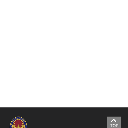
ร
ป
ร
ะ
ช
า
ช
น
ข่
า
ว
/
กิ
จ
ก
ร
TOP
ร