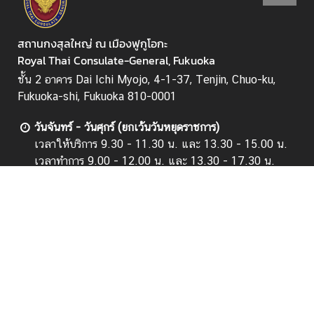
ม
สถานกงสุลใหญ่ ณ เมืองฟูกูโอกะ
ข้
Royal Thai Consulate-General, Fukuoka
อ
ชั้น 2 อาคาร Dai Ichi Myojo, 4-1-37, Tenjin, Chuo-ku,
มู
Fukuoka-shi, Fukuoka 810-0001
ล
น่
วันจันทร์ - วันศุกร์ (ยกเว้นวันหยุดราชการ)
า
เวลาให้บริการ 9.30 - 11.30 น. และ 13.30 - 15.00 น.
ส
เวลาทำการ 9.00 - 12.00 น. และ 13.30 - 17.30 น.
น
ช่องทางการติดต่อ
ใ
◦ ฝ่ายกงสุล
จ
โทร : 092-739-9090 (15.30 - 17.30 น.)
งานหนังสือเดินทาง บัตรประชาชน นิติกรณ์เอกสาร การ
คุ้มครองดูแลคนไทย และอื่น ๆ
ก
Email :
consular.fuk@mfa.go.th
า
◦ สำนักงาน
ร
โทร : 092-739-9088
นั
แฟกซ์ : 092-739-9089