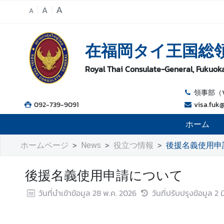
A
A
A
ホ
在福岡タイ王国総
ー
ム
Royal Thai Consulate-General, Fukuok
総
領
領事部（Vi
事
092-739-9091
visa.fuk
館
ホーム
に
つ
ホームページ
News
役立つ情報
後援名義使用申
い
て
後援名義使用申請について
วันที่นำเข้าข้อมูล
28 พ.ค. 2026
วันที่ปรับปรุงข้อมูล
2 ม
ビ
ザ