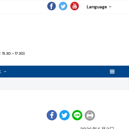
Language
0 – 17.30)
ス