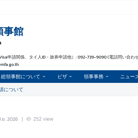
領事館
a
sa申請関係、タイ人ID・旅券申請他）: 092-739-9090 (電話問い合わせ 15.3
@mfa.go.th
総領事館について
ビザ
領事事務
ニュー
請について
ิ.ย. 2026
|
252
view