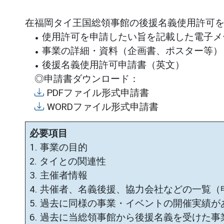
領
在福岡タイ王国総領事館の後援名義使用許可
事
• 使用許可を申請したい旨を記載した電子メ
事
務
• 事業の詳細・資料（企画書、ポスター等）
• 後援名義使用許可申請書（英文）
◎申請書ダウンロード：
ニ
PDFファイル形式申請書
ュ
ー
WORDファイル形式申請書
ス
必要項目
1. 事業の目的
2. タイとの関連性
3. 主催者情報
4. 共催者、名義後援、協力会社などの一覧
5. 過去に同様の事業・イベントの開催実績
6. 過去に当総領事館から後援名義を受けた