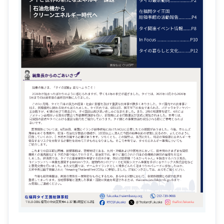
領
事
事
務
ニ
ュ
ー
ス