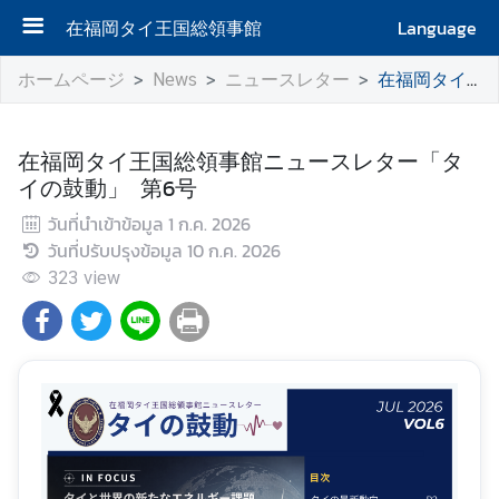
在福岡タイ王国総領事館
Language
ホ
ホームページ
News
ニュースレター
在福岡タイ王国総領事館ニュースレター「タイの鼓動」 第6号
ー
ム
在福岡タイ王国総領事館ニュースレター「タ
総
イの鼓動」 第6号
領
วันที่นำเข้าข้อมูล
1 ก.ค. 2026
事
วันที่ปรับปรุงข้อมูล
10 ก.ค. 2026
館
323
に
view
つ
い
て
ビ
ザ