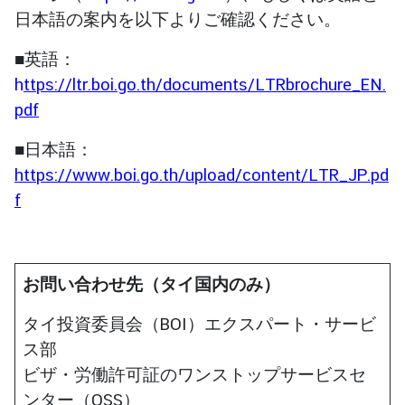
日本語の案内を以下よりご確認ください。
領
事
■英語：
事
h
ttps://ltr.boi.go.th/documents/LTRbrochure_EN.
務
pdf
ニ
■日本語：
ュ
https://www.boi.go.th/upload/content/LTR_JP.pd
ー
f
ス
お問い合わせ先（タイ国内のみ）
タイ投資委員会（BOI）エクスパート・サービ
ス部
ビザ・労働許可証のワンストップサービスセ
ンター（OSS）