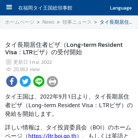
在福岡タイ王国総領事館
Language
ホ
ホームページ
News
領事ニュース
タイ長期居住者ビザ（Long-term Resident Visa：LTRビザ）の受付開始
ー
ム
タイ長期居住者ビザ（Long-term Resident
総
Visa：LTRビザ）の受付開始
領
更新日
1 ก.ย. 2022
事
20,963
館
view
に
つ
い
タイ王国は、2022年9月1日より、タイ長期居住
て
者ビザ（Long-term Resident Visa：LTRビザ）の
発給を開始します。
ビ
ザ
詳しい情報は、タイ投資委員会（BOI）のホーム
ページ（
https://ltr.boi.go.th
）、もしくは英語と