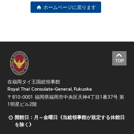
ホームページに戻ります
領
事
事
務
ニ
ュ
TOP
ー
ス
在福岡タイ王国総領事館
Royal Thai Consulate-General, Fukuoka
〒810-0001 福岡県福岡市中央区天神4丁目1番37号 第
1明星ビル2階
開館日：月～金曜日《当総領事館が規定する休館日
を除く》